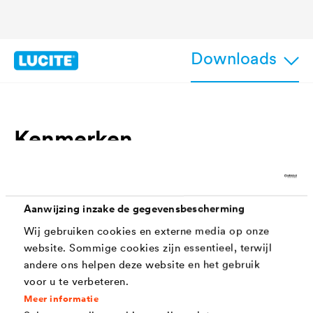
Downloads
Kenmerken
Zijdeglanzend oppervlak
Reinigbaar en krasbestendig
Aanwijzing inzake de gegevensbescherming
Wij gebruiken cookies en externe media op onze
Hoogwaardig alternatief voor latexverf of
website. Sommige cookies zijn essentieel, terwijl
muurlakken
andere ons helpen deze website en het gebruik
Eenvoudige en tijdbesparende verwerking met
voor u te verbeteren.
Meer informatie
rol, borstel of airless spuitmethode