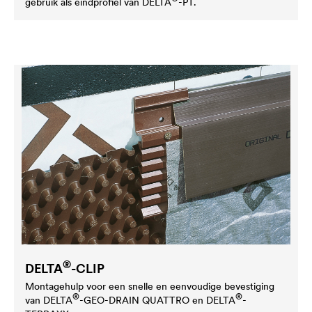
gebruik als eindprofiel van
DELTA
-PT.
®
DELTA
-CLIP
Montagehulp voor een snelle en eenvoudige bevestiging
®
®
van
DELTA
-GEO-DRAIN QUATTRO en
DELTA
-