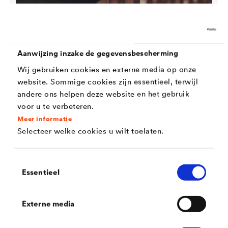
®
DELTA
-KLEEFNAGEL
Bevestigingsmiddel voor noppenfolies met zelfklevende
grondplaat voor een betrouwbare verkleving op een
Aanwijzing inzake de gegevensbescherming
drukstabiele ondergrond.
Wij gebruiken cookies en externe media op onze
website. Sommige cookies zijn essentieel, terwijl
andere ons helpen deze website en het gebruik
voor u te verbeteren.
Meer informatie
Selecteer welke cookies u wilt toelaten.
Toestemmingsselectie
Essentieel
Externe media