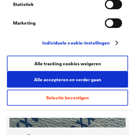
Statistiek
®
DELTA
-PROFIEL
®
Afwerkingsprofiel voor de noppenbanen
DELTA
-MS en
Marketing
®
DELTA
-GEO DRAIN QUATTRO ter afdekking van de
bovenkant van het beschermings- en drainagesysteem.
Individuele cookie-instellingen
Alle tracking cookies weigeren
Alle accepteren en verder gaan
Selectie bevestigen