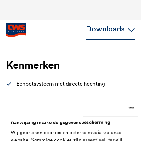
Downloads
Kenmerken
Eénpotsysteem met directe hechting
Vullende, gladde vloei
Zeer standvast tot 200 μm natte laagdikte/laag
Geen vergeling, intensief wit
Aanwijzing inzake de gegevensbescherming
Directe hechting op aluminium en verzinkte
Wij gebruiken cookies en externe media op onze
website. Sommige cookies zijn essentieel, terwijl