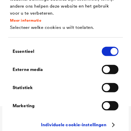
ondergronden (bv. dakgoten)
andere ons helpen deze website en het gebruik
Diklagig met goede kantendekking
voor u te verbeteren.
Meer informatie
Uitstekende UV - en weersbestendigheid
Selecteer welke cookies u wilt toelaten.
Bijna geurloos
Lood - en chromaatvrij
Toestemmingsselectie
Essentieel
Blokvast (ideaal voor ramen en deuren)
Voldoet aan DIN 71:2014 veiligheid van
Externe media
speelgoed, deel 3 : migratie van bepaalde
elementen
Statistiek
Marketing
Technische gegevens
Individuele cookie-instellingen