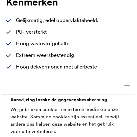
Kenmerken
Gelijkmatig, edel oppervlaktebeeld.
PU- versterkt
Hoog vastestofgehalte
Extreem weersbestendig
Hoog dekvermogen met allerbeste
kantendekking
Gemakkelijke verwerking en gladde, vullende
vloei
Aanwijzing inzake de gegevensbescherming
VOC-conform
Wij gebruiken cookies en externe media op onze
website. Sommige cookies zijn essentieel, terwijl
Hoge graad van witheid (ready-product)
andere ons helpen deze website en het gebruik
Reukarm
voor u te verbeteren.