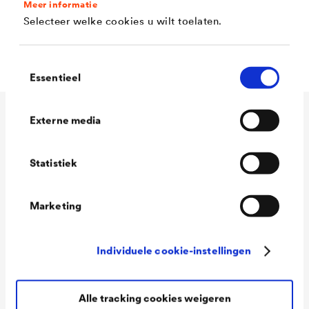
Meer informatie
Goede open tijd
Selecteer welke cookies u wilt toelaten.
Krasvast, vergelingsarm
Toestemmingsselectie
Essentieel
Externe media
Technische gegevens
Statistiek
Consumption
90 - 110 ml/m²
Marketing
Colour tones
Wit / RAL 7016 Antracietgrijs /
RAL 7035 Lichtgrijs / RAL
Individuele cookie-instellingen
9005 Gitzwart / RAL 9006
Blank aluminiumkleurig / RAL
Alle tracking cookies weigeren
9007 Grijs aluminiumkleurig