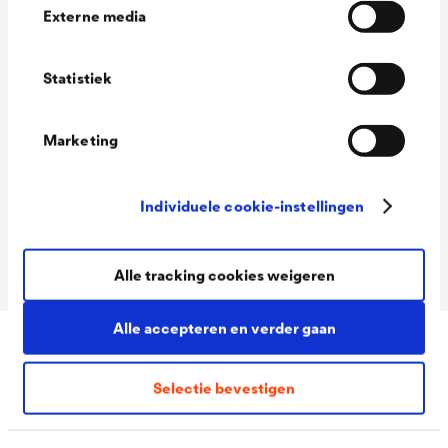
Externe media
Technische gegevens
Statistiek
Consumption
80-100 ml/m²
Marketing
Packaging Sizes
2,5 L / 5 L / 12 L
Ready
Individuele cookie-instellingen
Packaging Sizes
2,5 L / 5 L / 12 L
MIX
Alle tracking cookies weigeren
Alle accepteren en verder gaan
Downloads
Selectie bevestigen