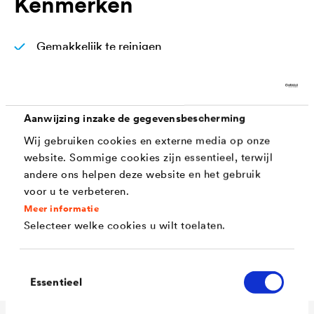
Kenmerken
Gemakkelijk te reinigen
Vermindering van het schrijfeffect (ook voor
intensieve tinten)
Aanwijzing inzake de gegevensbescherming
Bestendig tegen desinfectiemiddelen.
Wij gebruiken cookies en externe media op onze
Homogeen, glad oppervlak met een fijne matte
website. Sommige cookies zijn essentieel, terwijl
afwerking
andere ons helpen deze website en het gebruik
voor u te verbeteren.
Ongevoelig voor strijklicht
Meer informatie
Silicium - Carbon - Technology
Selecteer welke cookies u wilt toelaten.
Oplosmiddel - en weekmakervrij
Toestemmingsselectie
Essentieel