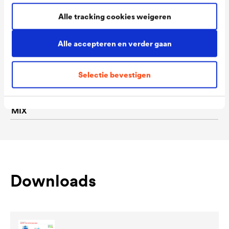
Alle tracking cookies weigeren
Consumption
110 - 130 ml/m²
Colour tones
Wit
Alle accepteren en verder gaan
Packaging Sizes
1,0 L / 2,5 L
Selectie bevestigen
Ready
Packaging Sizes
1,0 L / 2,5 L
MIX
Downloads