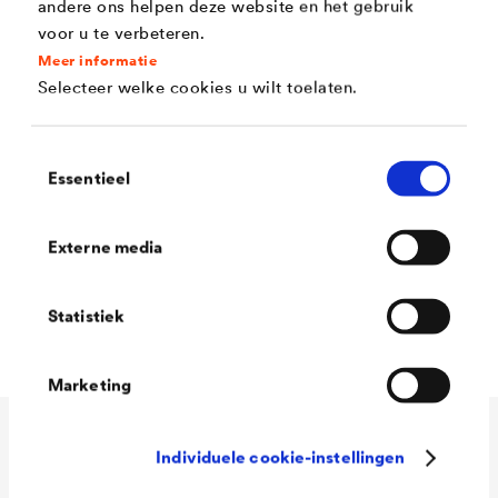
andere ons helpen deze website en het gebruik
Gemakkelijke en geurarme verwerking
voor u te verbeteren.
Meer informatie
Blokvast - ideaal voor ramen en deuren
Selecteer welke cookies u wilt toelaten.
Alkali- en weerbestendig
Zeer goede dekkracht en goede vloei
Toestemmingsselectie
Essentieel
Glans - en witstabiel, evenals UV-stabiel
Lange open tijd
Externe media
Voldoet aan DIN EN 71: Deel 3: Geschikt voor
speelgoed
Statistiek
Marketing
Technische gegevens
Individuele cookie-instellingen