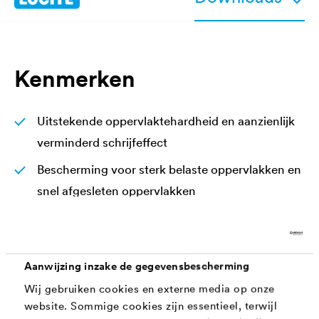
Kenmerken
Uitstekende oppervlaktehardheid en aanzienlijk
verminderd schrijfeffect
Bescherming voor sterk belaste oppervlakken en
snel afgesleten oppervlakken
Goed bestand tegen de gebruikelijke
huishoudelijke reinigings- en
ontsmettingsmiddelen
Aanwijzing inzake de gegevensbescherming
Bijzonder geschikt voor meubelen, deuren,
Wij gebruiken cookies en externe media op onze
website. Sommige cookies zijn essentieel, terwijl
ramen, balustrades, enz.