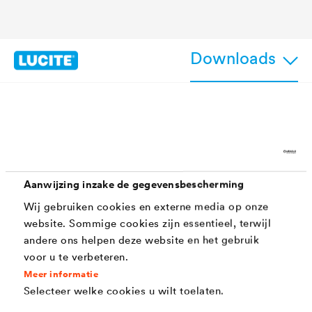
Downloads
Kenmerken
Zijdemat oppervlak
Aanwijzing inzake de gegevensbescherming
Goed reinigbaar
Wij gebruiken cookies en externe media op onze
website. Sommige cookies zijn essentieel, terwijl
Robuuste alledaagse kwaliteit
andere ons helpen deze website en het gebruik
voor u te verbeteren.
Eenvoudige en tijdbesparende verwerking met
Meer informatie
rol, borstel of airless spuitmethode
Selecteer welke cookies u wilt toelaten.
Diverse testcertificaten beschikbaar (o.a.