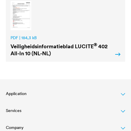
PDF | 184,3 kB
®
Veiligheidsinformatieblad
LUCITE
402
All-In 10 (NL-NL)
Application
Services
Wood varnish
Agriculture
Company
Download