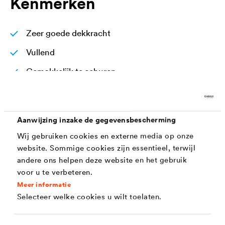
Kenmerken
Zeer goede dekkracht
Vullend
Gemakkelijk te schuren
Goede vloei
Alkalibestendig
Aanwijzing inzake de gegevensbescherming
Glans, kleur en wit stabiel
Wij gebruiken cookies en externe media op onze
Waterdampdoorlatend
website. Sommige cookies zijn essentieel, terwijl
andere ons helpen deze website en het gebruik
Geringe geur
voor u te verbeteren.
Mat
Meer informatie
Selecteer welke cookies u wilt toelaten.
Lood- en chromaatvrij volgens DIN 55944
Blokvast