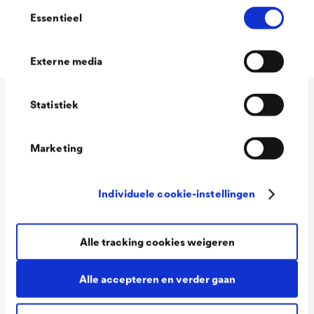
Toestemmingsselectie
Essentieel
Snel overschilderbaar
Externe media
Statistiek
Technische gegevens
Marketing
Consumption
100 - 120 ml/m²
Individuele cookie-instellingen
Colour tones
Wit
Packaging Sizes
1,0 L / 2,5 L
Alle tracking cookies weigeren
Ready
Packaging Sizes
1,0 L / 2,5 L
Alle accepteren en verder gaan
MIX