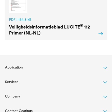
PDF | 184,3 kB
®
Veiligheidsinformatieblad
LUCITE
112
Primer (NL-NL)
Application
Services
Wood varnish
Agriculture
Company
Download
Automotive
Referenties
Contact Coatings
Structure