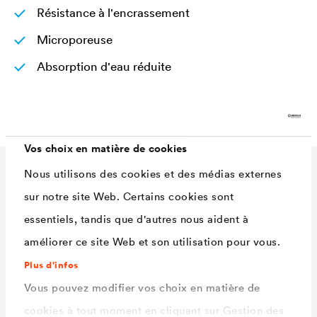
Résistance à l'encrassement
Microporeuse
Absorption d'eau réduite
Entretien aisé
Vos choix en matière de cookies
Nous utilisons des cookies et des médias externes
Caractéristiques
sur notre site Web. Certains cookies sont
techniques
essentiels, tandis que d'autres nous aident à
améliorer ce site Web et son utilisation pour vous.
Plus d'infos
Rendement
120 - 150 ml/m²
Vous pouvez modifier vos choix en matière de
Teintes
Transparent / 1105 Blanc /
cookies à tout moment en cliquant sur Gestion des