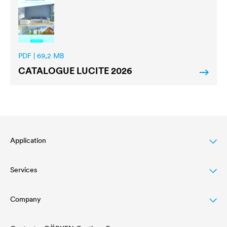
PDF | 69,2 MB
CATALOGUE
LUCITE
2026
Application
Services
Lasure pour bois
Agriculture
Company
Téléchargement
Automobile