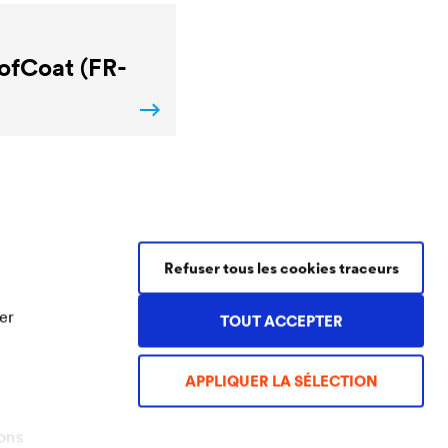
ofCoat (FR-
Contact Coatings
Refuser tous les cookies traceurs
Tel.
+49 2330 63 243
er
TOUT ACCEPTER
coatings@doerken.de
Wetterstraße 58
58313 Herdecke
APPLIQUER LA SÉLECTION
Germany
ons