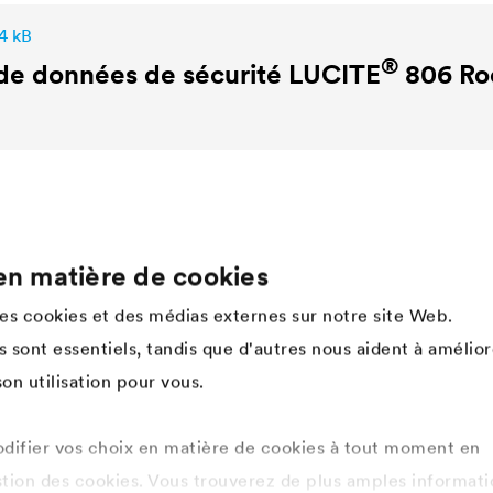
4 kB
®
de données de sécurité
LUCITE
806 Ro
en matière de cookies
Company
des cookies et des médias externes sur notre site Web.
Structure de l'entreprise
 sont essentiels, tandis que d'autres nous aident à amélior
Innovation
on utilisation pour vous.
Culture d'entreprise, valeurs &
esprit d'équipe
History
ifier vos choix en matière de cookies à tout moment en
Développement durable
stion des cookies. Vous trouverez de plus amples informati
DÖRKEN as employer