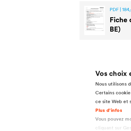
PDF | 184,
Fiche 
BE)
Vos choix 
Application
Services
Nous utilisons 
Wood varnish
Téléchargements
Certains cookies
Agriculture
References
ce site Web et s
Automotive
Academy
Rail industry
Points de vente
Plus d'infos
Construction
Applicateur Industrial Coatings
Vous pouvez mod
Construction machines
Spécifications Industrial
cliquant sur Ge
Coatings
Renewable energies