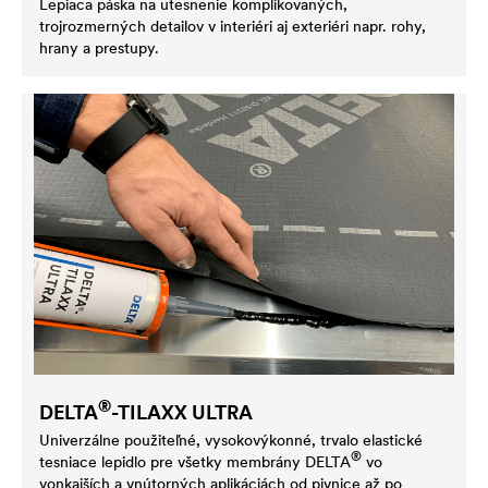
Lepiaca páska na utesnenie komplikovaných,
trojrozmerných detailov v interiéri aj exteriéri napr. rohy,
hrany a prestupy.
®
DELTA
-TILAXX ULTRA
Univerzálne použiteľné, vysokovýkonné, trvalo elastické
®
tesniace lepidlo pre všetky membrány
DELTA
vo
vonkajších a vnútorných aplikáciách od pivnice až po