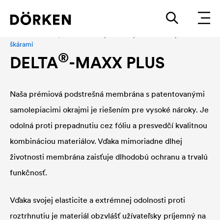
Podstrešná fólia, Fasádna fólia pre fasády s uzatvorenými
škárami
®
DELTA
-MAXX PLUS
Naša prémiová podstrešná membrána s patentovanými
samolepiacimi okrajmi je riešením pre vysoké nároky. Je
odolná proti prepadnutiu cez fóliu a presvedčí kvalitnou
kombináciou materiálov. Vďaka mimoriadne dlhej
životnosti membrána zaisťuje dlhodobú ochranu a trvalú
funkčnosť.
Vďaka svojej elasticite a extrémnej odolnosti proti
roztrhnutiu je materiál obzvlášť užívateľsky príjemný na