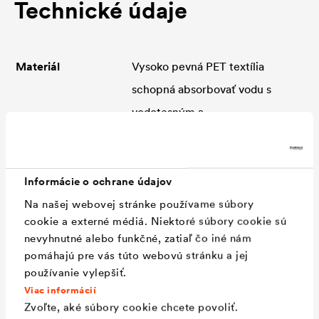
Technické údaje
Materiál
Vysoko pevná PET textília
schopná absorbovať vodu s
vodotesným a
paropriepustným PU
povrstvením. S patentovanými
samolepiacimi okrajmi.
Informácie o ochrane údajov
Na našej webovej stránke používame súbory
Klasifikácia
podľa ZVDH (UDB/USB), podľa
cookie a externé médiá. Niektoré súbory cookie sú
CSS (UDB-A/USB-A) - trieda
nevyhnutné alebo funkčné, zatiaľ čo iné nám
tesnosti 3
pomáhajú pre vás túto webovú stránku a jej
používanie vylepšiť.
Reakcia na oheň
B-s1, d2 (EN 13501-1)
Viac informácií
Brandkennziffer
4.2, VKF
Zvoľte, aké súbory cookie chcete povoliť.