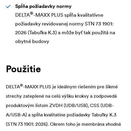
Spĺňa požiadavky normy
®
DELTA
-MAXX PLUS spĺňa kvalitatívne
požiadavky revidovanej normy STN 73 1901:
2026 (Tabuľka K.3) a môže byť tak použitá na
obytné budovy
Použitie
®
DELTA
-MAXX PLUS je ideálnym riešením pre šikmé
strechy zateplené na celú výšku krokvy a zodpovedá
produktovým listom ZVDH (UDB/USB), CSS (UDB-
A/USB-A) a spĺňa kvalitatíne požiadavky Tabuľky K.3
(STN 73 1901: 2026). Okrem toho je membrána vhodná