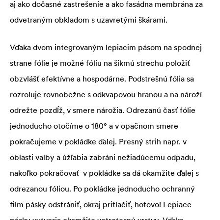
aj ako dočasné zastrešenie a ako fasádna membrána za
odvetraným obkladom s uzavretými škárami.
Vďaka dvom integrovaným lepiacim pásom na spodnej
strane fólie je možné fóliu na šikmú strechu položiť
obzvlášť efektívne a hospodárne. Podstrešnú fólia sa
rozroluje rovnobežne s odkvapovou hranou a na nároží
odrežte pozdĺž, v smere nárožia. Odrezanú časť fólie
jednoducho otočíme o 180° a v opačnom smere
pokračujeme v pokládke ďalej. Presný strih napr. v
oblasti valby a úžľabia zabráni nežiadúcemu odpadu,
nakoľko pokračovať v pokládke sa dá okamžite ďalej s
odrezanou fóliou. Po pokládke jednoducho ochranný
film pásky odstrániť, okraj pritlačiť, hotovo! Lepiace
pásky vytvoria okamžite vetrotesnú vrstvu. Vďaka