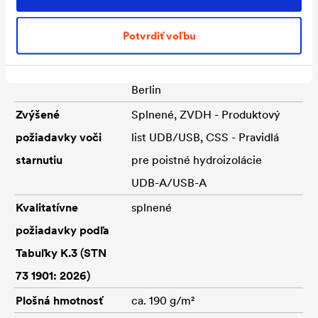
zastrešenia
Potvrdiť voľbu
Odolnosť voči
Splnené, Test hnaného dažďa
hnanému dažďu
pre poistné hydroizolácie – TU
Berlin
Zvýšené
Splnené, ZVDH - Produktový
požiadavky voči
list UDB/USB, CSS - Pravidlá
starnutiu
pre poistné hydroizolácie
UDB-A/USB-A
Kvalitatívne
splnené
požiadavky podľa
Tabuľky K.3 (STN
73 1901: 2026)
Plošná hmotnosť
ca. 190 g/m²