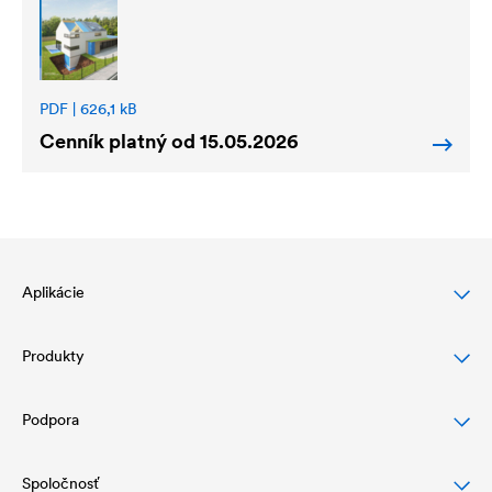
PDF | 626,1 kB
Cenník platný od 15.05.2026
Aplikácie
Produkty
Ochrana šikmej strechy
Ochrana a dizajn fasády
Podpora
Podstrešné fólie
Drenáž a ochrana plochej strechy
Vzduchotesné vrstvy a parozábrany
Spoločnosť
Na stiahnutie