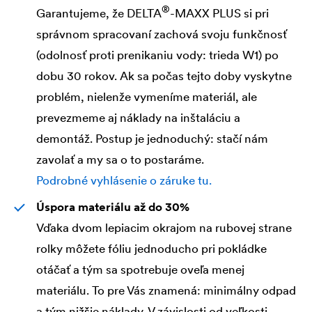
®
Garantujeme, že
DELTA
-MAXX PLUS si pri
správnom spracovaní zachová svoju funkčnosť
(odolnosť proti prenikaniu vody: trieda W1) po
dobu 30 rokov. Ak sa počas tejto doby vyskytne
problém, nielenže vymeníme materiál, ale
prevezmeme aj náklady na inštaláciu a
demontáž. Postup je jednoduchý: stačí nám
zavolať a my sa o to postaráme.
Podrobné vyhlásenie o záruke tu.
Úspora materiálu až do 30%
Vďaka dvom lepiacim okrajom na rubovej strane
rolky môžete fóliu jednoducho pri pokládke
otáčať a tým sa spotrebuje oveľa menej
materiálu. To pre Vás znamená: minimálny odpad
a tým nižšie náklady. V závislosti od veľkosti