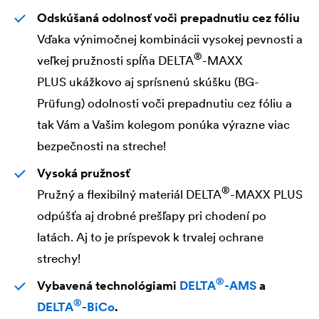
Odskúšaná odolnosť voči prepadnutiu cez fóliu
Vďaka výnimočnej kombinácii vysokej pevnosti a
®
veľkej pružnosti spĺňa
DELTA
-MAXX
PLUS ukážkovo aj sprísnenú skúšku (BG-
Prüfung) odolnosti voči prepadnutiu cez fóliu a
tak Vám a Vašim kolegom ponúka výrazne viac
bezpečnosti na streche!
Vysoká pružnosť
®
Pružný a flexibilný materiál
DELTA
-MAXX PLUS
odpúšťa aj drobné prešľapy pri chodení po
latách. Aj to je príspevok k trvalej ochrane
strechy!
®
Vybavená technológiami
DELTA
-AMS
a
®
DELTA
-BiCo
.