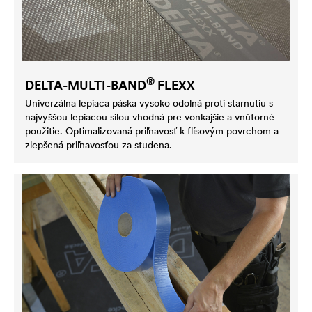
®
DELTA
-MULTI-BAND
FLEXX
Univerzálna lepiaca páska vysoko odolná proti starnutiu s
najvyššou lepiacou silou vhodná pre vonkajšie a vnútorné
použitie. Optimalizovaná priľnavosť k flísovým povrchom a
zlepšená priľnavosťou za studena.