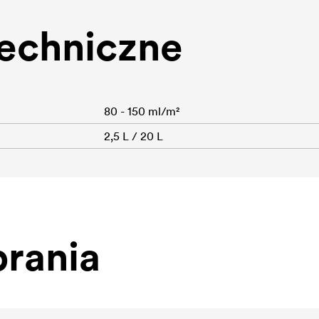
echniczne
80 - 150 ml/m²
2,5 L / 20 L
rania