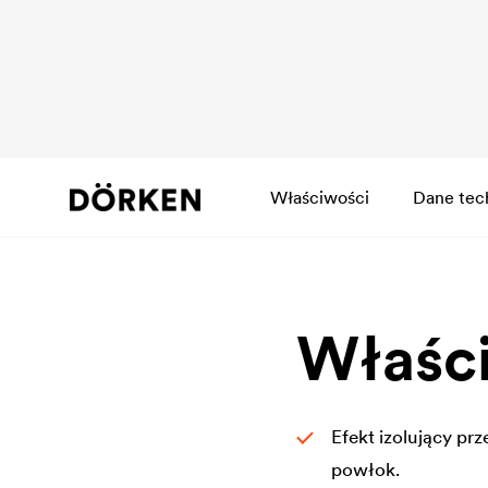
Właściwości
Dane tec
Właśc
Efekt izolujący p
powłok.