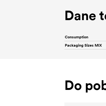
Dane t
Consumption
Packaging Sizes MIX
Do pob