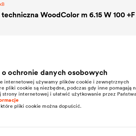
 kB
 techniczna WoodColor m 6.15 W 100 +F 
a o ochronie danych osobowych
Kariera
Informacje prasowe
nie internetowej używamy plików cookie i zewnętrznych
Pracodawca DÖRKEN
Press releases
e pliki cookie są niezbędne, podczas gdy inne pomagają 
j strony internetowej i ułatwić użytkowanie przez Państw
ormacje
które pliki cookie można dopuścić.