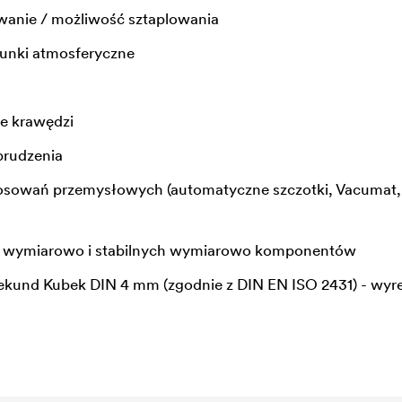
anie / możliwość sztaplowania
unki atmosferyczne
e krawędzi
brudzenia
tosowań przemysłowych (automatyczne szczotki, Vacumat,
h wymiarowo i stabilnych wymiarowo komponentów
sekund Kubek DIN 4 mm (zgodnie z DIN EN ISO 2431) - wy