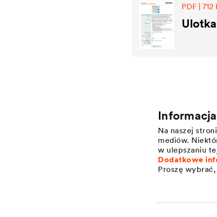
PDF | 712
Ulotka
Informacj
Zastosowanie
O firmie
Na naszej stro
Ochrona dachów skośnych
Struktura
mediów. Niektór
Ochrona elewacji budynków
Wartości
w ulepszaniu te
Dodatkowe inf
Zarządzanie wodą na dachach
Innowacje
płaskich
Proszę wybrać, 
Historia
Izolacja wodna fundamentów
Zrównoważony rozwój