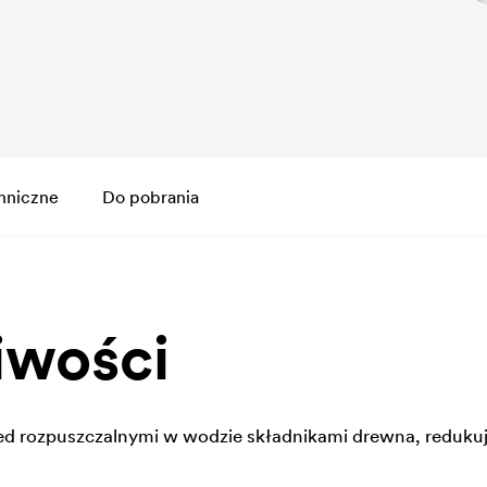
hniczne
Do pobrania
iwości
rzed rozpuszczalnymi w wodzie składnikami drewna, reduku