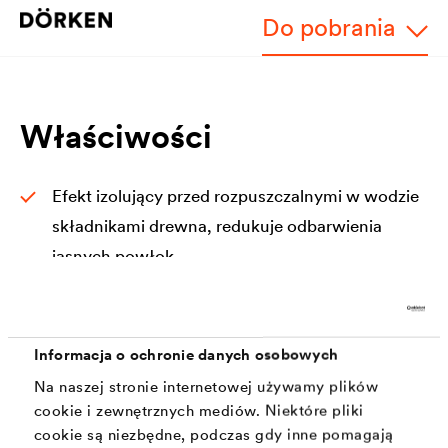
Do pobrania
Właściwości
Efekt izolujący przed rozpuszczalnymi w wodzie
składnikami drewna, redukuje odbarwienia
jasnych powłok.
Odporny na blokowanie / możliwość
sztaplowania
Informacja o ochronie danych osobowych
Odporność na warunki atmosferyczne
Na naszej stronie internetowej używamy plików
Dyfuzyjny
cookie i zewnętrznych mediów. Niektóre pliki
cookie są niezbędne, podczas gdy inne pomagają
Doskonałe pokrycie krawędzi