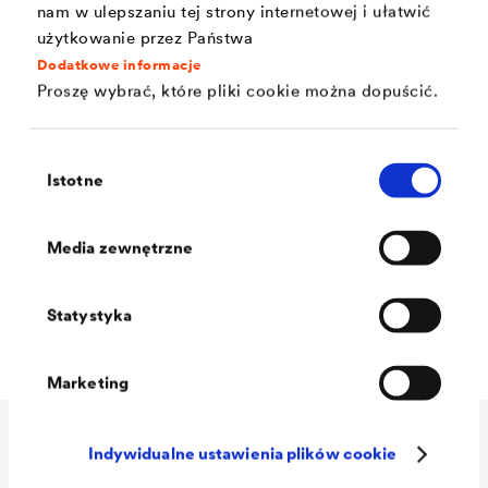
nam w ulepszaniu tej strony internetowej i ułatwić
Niewrażliwy na zabrudzenia
użytkowanie przez Państwa
Dodatkowe informacje
Nadaje się do zastosowań przemysłowych
Proszę wybrać, które pliki cookie można dopuścić.
(automatyczne szczotki, Vacumat, natryskiwanie
przemysłowe)
Wybór
Dla ograniczonych wymiarowo i stabilnych
Istotne
zgody
wymiarowo komponentów
Media zewnętrzne
Lepkość: ok. 100 sekund Kubek DIN 4 mm
(zgodnie z DIN EN ISO 2431) - wyregulowany
Statystyka
gotowy do użycia
Marketing
Dane techniczne
Indywidualne ustawienia plików cookie