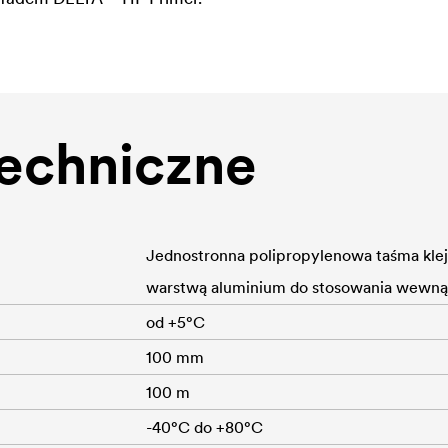
echniczne
Jednostronna polipropylenowa taśma klej
warstwą aluminium do stosowania wewną
od +5°C
100 mm
100 m
-40°C do +80°C