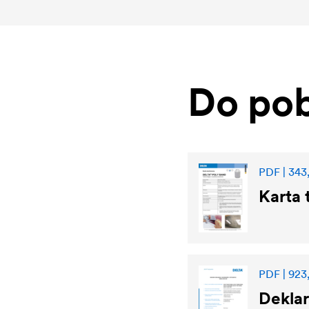
Do pob
PDF | 343
Karta 
PDF | 923,
Dekla