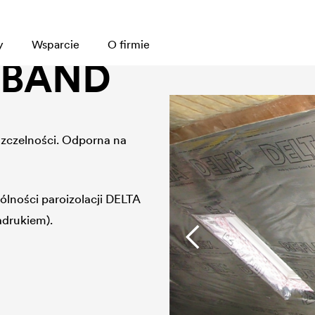
y
Wsparcie
O firmie
 BAND
 szczelności. Odporna na
ólności paroizolacji
DELTA
adrukiem).