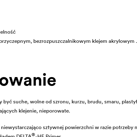
zelność
 przyczepnym, bezrozpuszczalnikowym klejem akrylowym .
sowanie
y być suche, wolne od szronu, kurzu, brudu, smaru, plastyfi
ających klejenie, nieporowate.
, niewystarczająco sztywnej powierzchni w razie potrzeby
®
kładem
DELTA
-HF Primer.