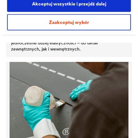
Akceptuj wszystkie i przejdź dalej
Zaakceptuj wybór
®
DELTA
-FLEXX BAND F100
Taśma łącząca i uszczelniająca o dużej sile klejenia i
jednocześnie dużej elastyczności – do detali
zewnętrznych, jak i wewnętrznych.