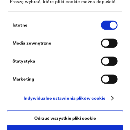
Proszę wybrać, które pliki cookie można dopuścić.
Wybór
Istotne
zgody
®
DELTA
-ALPINA BAND
Taśmy do przykrywania i uszczelniania kontrłat lub detali
Media zewnętrzne
®
podczas montażu membrany dachowej
DELTA
-ALPINA
jako wodoszczelne rozwiązanie dachu skośnego (klasa
szczelności 1).
Statystyka
Marketing
Indywidualne ustawienia plików cookie
Odrzuć wszystkie pliki cookie