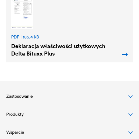
PDF | 185,4 kB
Deklaracja właściwości użytkowych
Delta
Bituxx Plus
Zastosowanie
Produkty
Ochrona dachów skośnych
Ochrona elewacji budynków
Wsparcie
Membrany dachowe