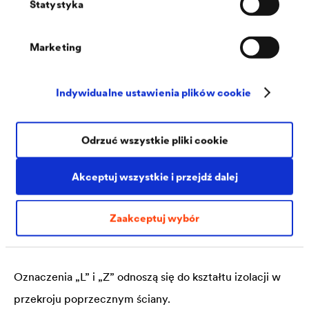
Statystyka
minimalnie szerokość muru wraz z tynkiem. Zaleca się
jednak dobranie szerokości w taki sposób, aby ułatwić
Marketing
wykonanie połączenia zakładkowego z poziomym i, jeśli
to możliwe, pionowym uszczelnieniem
Indywidualne ustawienia plików cookie
powierzchniowym.
Odrzuć wszystkie pliki cookie
Akceptuj wszystkie i przejdź dalej
Izolacje L i Z
Zaakceptuj wybór
Izolacja pozioma muru może być układana jako bariera L
lub Z w dwuwarstwowych ścianach zewnętrznych.
Oznaczenia „L” i „Z” odnoszą się do kształtu izolacji w
przekroju poprzecznym ściany.