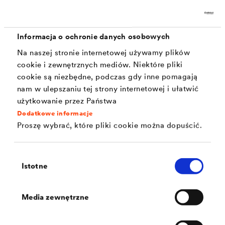
Izolacje poziome
Izolacje poziome podczas wykonywania ścian
Informacja o ochronie danych osobowych
zewnętrznych i wewnętrznych umieszcza się między
Na naszej stronie internetowej używamy plików
cookie i zewnętrznych mediów. Niektóre pliki
płytą posadzkową a pierwszą warstwą cegły. Do tego
cookie są niezbędne, podczas gdy inne pomagają
celu nadają się odporne mechanicznie i trwałe izolacje
nam w ulepszaniu tej strony internetowej i ułatwić
uszczelniające wykonane z tworzyw sztucznych lub
użytkowanie przez Państwa
Dodatkowe informacje
bitumu. Podczas układania należy wyrównać zaprawą
Proszę wybrać, które pliki cookie można dopuścić.
murarską powierzchnie nośne do grubości
zapewniającej gładką i równą płaszczyznę.
Wybór
Istotne
zgody
Dzięki wytrzymałemu i kompatybilnemu z bitumem
®
materiałowi, produkty
DELTA
-IZOLACJA POZIOMA
Media zewnętrzne
MURU
są idealne do wykonywania uszczelnień
poziomych u podstawy domu. Folia musi mieć