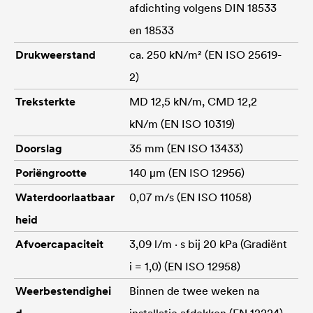
afdichting volgens DIN 18533
en 18533
Drukweerstand
ca. 250 kN/m² (EN ISO 25619-
2)
Treksterkte
MD 12,5 kN/m, CMD 12,2
kN/m (EN ISO 10319)
Doorslag
35 mm (EN ISO 13433)
Poriëngrootte
140 μm (EN ISO 12956)
Waterdoorlaatbaar
0,07 m/s (EN ISO 11058)
heid
Afvoercapaciteit
3,09 l/m · s bij 20 kPa (Gradiënt
i = 1,0) (EN ISO 12958)
Weerbestendighei
Binnen de twee weken na
d
installatie afdekken (EN 12224)