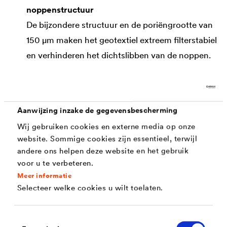
noppenstructuur
De bijzondere structuur en de poriëngrootte van
150 μm maken het geotextiel extreem filterstabiel
en verhinderen het dichtslibben van de noppen.
Normconform
®
DELTA
-TERRAXX is gecertificeerd/CE-
gemarkeerd volgens EN 13252 en voldoet aan de
Aanwijzing inzake de gegevensbescherming
eisen van DIN 4095, DIN 18531 en DIN 18533.
Wij gebruiken cookies en externe media op onze
website. Sommige cookies zijn essentieel, terwijl
andere ons helpen deze website en het gebruik
Toepassing
voor u te verbeteren.
Meer informatie
Selecteer welke cookies u wilt toelaten.
De universele beschermings- en drainagefolie kan
gebruikt worden:
Toestemmingsselectie