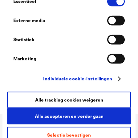
Essentieel
onder extensieve begroeiing (groendaken),
voor begaanbare oppervlakten, met een deklaag
Externe media
en een extra funderings- of egalisatielaag,
ondergrondse drainage (korte afstanden tot
Statistiek
verzamelpunten),
Marketing
voor verticale toepassingen met een
inbouwdiepte tot 7 m en
Individuele cookie-instellingen
als betrouwbare afvoer van methaan- en
radongas.
Alle tracking cookies weigeren
Alle accepteren en verder gaan
Technische gegevens
Selectie bevestigen