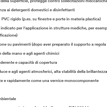
 della superficie, protegge contro sollecitazioni meccanich
za ai detergenti domestici e disinfettanti
 PVC rigido (p.es. su finestre e porte in materia plastica)
ndicato per l'applicazione in strutture mediche, per esempi
ificazione)
ione su pavimenti (dopo aver preparato il supporto a regola 
e della mano e agli agenti chimici
aderente e capacità di copertura
 luce e agli agenti atmosferici, alta stabilità della brillantezz
ente e rapidamente come una vernice monocomponente
mbientale