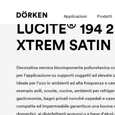
Construction paints and varnishes Waterbased
Applicazioni
Prodotti
®
LUCITE
194 
XTREM SATIN
Decorativa vernice bicomponente poliuretanica colo
per l'applicazione su supporti soggetti ad elevate 
Ideale per l'uso in ambienti ad alta frequenza e c
esempio asili, scuole, cucine, ambienti per refrige
gastronomie, bagni privati nonché ospedali e case 
compatta ed impermeabile garantisce una buona re
domestici, ai disinfettanti acquosi o a base d'alcol e