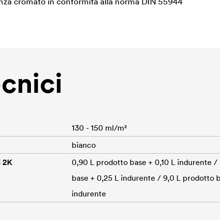
nza cromato in conformità alla norma DIN 55944
ecnici
130 - 150 ml/m²
bianco
i 2K
0,90 L prodotto base + 0,10 L indurente /
base + 0,25 L indurente / 9,0 L prodotto b
indurente