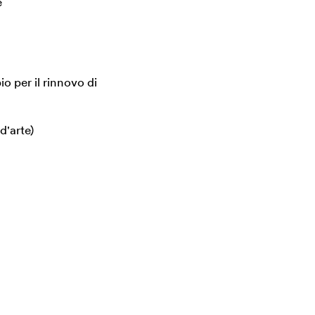
e
o per il rinnovo di
d'arte)
a