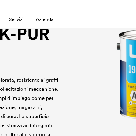
Servizi
Azienda
2K-PUR
rata, resistente ai graffi,
sollecitazioni meccaniche.
ampi d'impiego come per
razione, magazzini,
di cura. La superficie
sistenza ai detergenti
 inoltre allo sporco, al