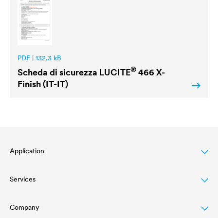
PDF | 132,3 kB
®
Scheda di sicurezza
LUCITE
466 X-
Finish (IT-IT)
Application
Services
Finitura per legno
Agriculture
Company
Download