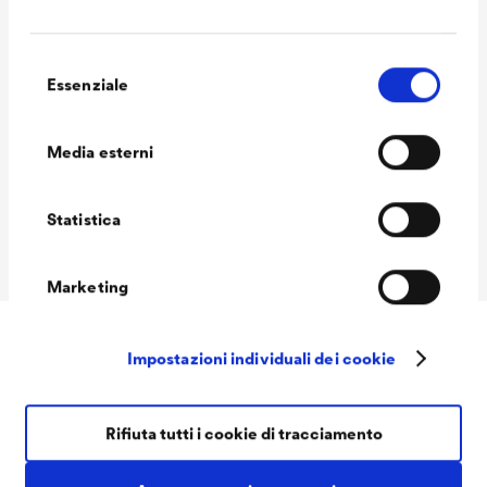
Consumo
110-130 ml/m²
Selezione
Essenziale
del
Tonalità
RAL 9003 Signal white / RAL
consenso
9010 Pure white / RAL 9016
Media esterni
Traffic white
Volume delle
12 L
Statistica
confezioni Ready
Marketing
Impostazioni individuali dei cookie
Downloads
Rifiuta tutti i cookie di tracciamento