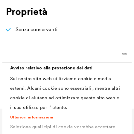
Proprietà
Senza conservanti
Classe di abrasione a umido 2
Classe di opacità 2 a 8m²/L
Alto grado di bianco
Avviso relativo alla protezione dei dati
Elaborazione ottimizzata
Sul nostro sito web utilizziamo cookie e media
Elaborazione ottimizzata
esterni. Alcuni cookie sono essenziali , mentre altri
cookie ci aiutano ad ottimizzare questo sito web e
il suo utilizzo per l’ utente.
Ulteriori informazioni
Dati Tecnici
Seleziona quali tipi di cookie vorrebbe accettare