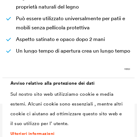
proprietà naturali del legno
Può essere utilizzato universalmente per patii e
mobili senza pellicola protettiva
Aspetto satinato e opaco dopo 2 mani
Un lungo tempo di apertura crea un lungo tempo
di lavorazione con pennello, spazzola o tampone
Non è necessario carteggiare o applicare il
primer
Avviso relativo alla protezione dei dati
Sul nostro sito web utilizziamo cookie e media
esterni. Alcuni cookie sono essenziali , mentre altri
cookie ci aiutano ad ottimizzare questo sito web e
Dati Tecnici
il suo utilizzo per l’ utente.
Ulteriori informazioni