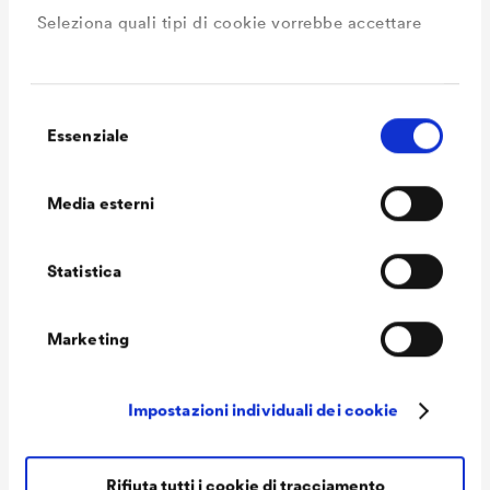
Seleziona quali tipi di cookie vorrebbe accettare
Consumo
70 - 125 ml/m²
Tonalità
trasparente / 1105 bianco /
2335 pino / 3180 rosso svedese
Selezione
Essenziale
del
/ 5449 blu colomba / 6486
consenso
verde abete / 6570 quercia
Media esterni
chiara / 7360 grigio alpino /
7365 grigio vulcano / 7380
Statistica
grigio quarzo / 8170 noce /
8270 noce nazionale / 8320
Marketing
teak / 8450 palissandro / 9101
steppa / 9102 ulivo / 9103
Impostazioni individuali dei cookie
sandalo / 9995 ebano
Volume delle
1,0 L / 2,5 L / 5 L
Rifiuta tutti i cookie di tracciamento