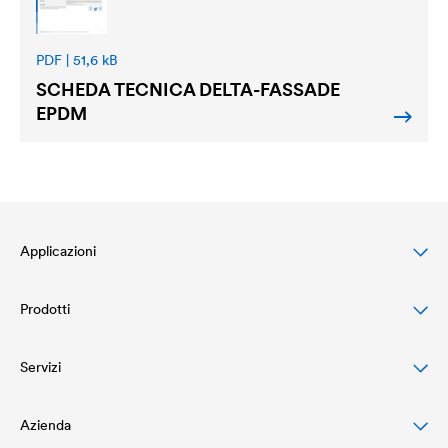
PDF | 51,6 kB
SCHEDA TECNICA
DELTA
-FASSADE
EPDM
Applicazioni
Prodotti
Protezione dei Tetti a Falda
Protezione e Design di Facciate
Servizi
Membrane impermeabili traspiranti
Protezione e Drenaggio di Tetti Piani
Schermi barriera al vapore
Azienda
Download