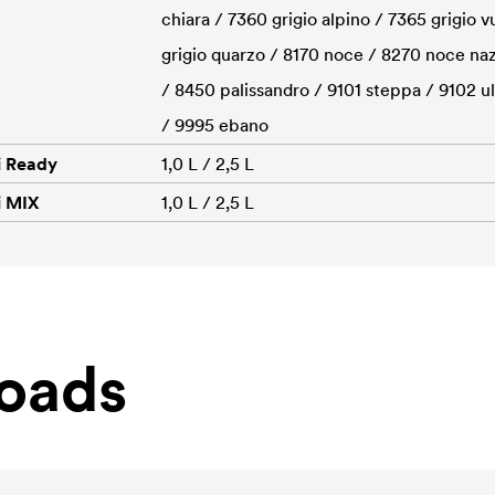
chiara / 7360 grigio alpino / 7365 grigio 
grigio quarzo / 8170 noce / 8270 noce na
/ 8450 palissandro / 9101 steppa / 9102 ul
/ 9995 ebano
i Ready
1,0 L / 2,5 L
i MIX
1,0 L / 2,5 L
oads