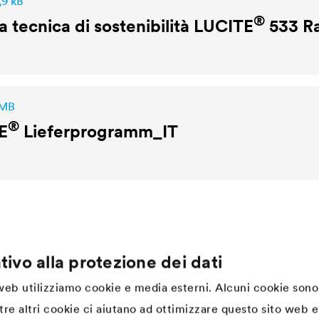
,9 kB
®
 tecnica di sostenibilità
LUCITE
533 Ra
 MB
®
E
Lieferprogramm_IT
tivo alla protezione dei dati
Company
 web utilizziamo cookie e media esterni. Alcuni cookie sono
Struttura
tre altri cookie ci aiutano ad ottimizzare questo sito web e 
Innovazione