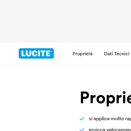
Proprietà
Dati Tecnici
Propri
si applica molto ra
essicca velocemen