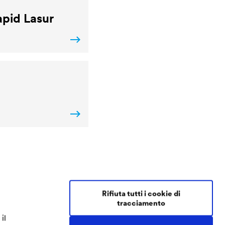
pid Lasur
Contact Coatings
Rifiuta tutti i cookie di
tracciamento
Tel.
+49 2330 63 243
il
coatings@doerken.de