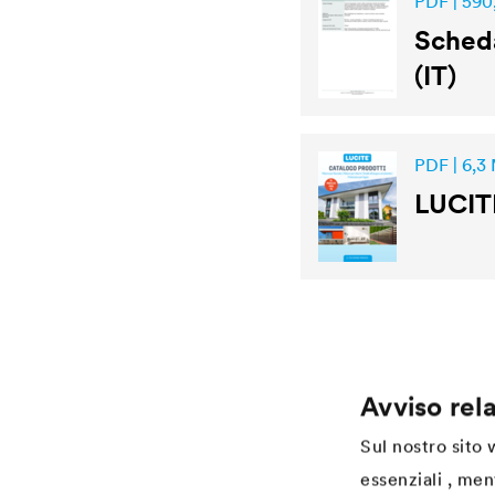
PDF | 590
Scheda
(IT)
PDF | 6,3
LUCIT
Avviso rela
Application
Services
Sul nostro sito
Finitura per legno
Download
essenziali , men
Agriculture
Referenze