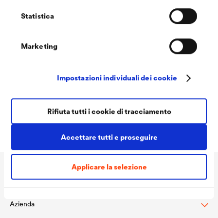
Statistica
Marketing
Impostazioni individuali dei cookie
DOC | 12,9 kB
DÖRKEN Coatings breve portrait
Ottieni un breve portrait di DÖRKEN Coatings
Rifiuta tutti i cookie di tracciamento
Accettare tutti e proseguire
Applicare la selezione
Applicazioni
Azienda
Protezione dei Tetti a Falda