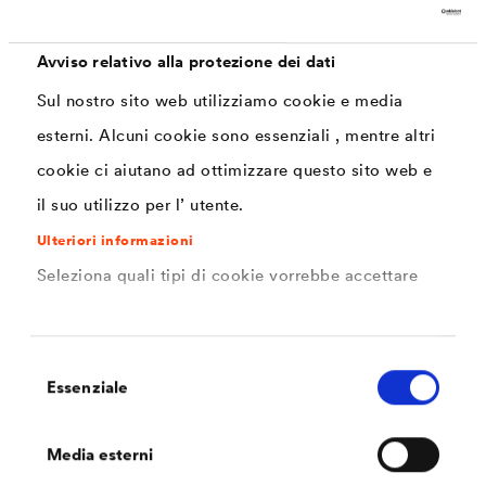
Avviso relativo alla protezione dei dati
Sul nostro sito web utilizziamo cookie e media
esterni. Alcuni cookie sono essenziali , mentre altri
DOC | 14,9 kB
cookie ci aiutano ad ottimizzare questo sito web e
DÖRKEN Portrait
il suo utilizzo per l’ utente.
Ottieni un portrait dettagliato di DÖRKEN.
Ulteriori informazioni
Seleziona quali tipi di cookie vorrebbe accettare
Selezione
Essenziale
del
consenso
DOC | 24 kB
DÖRKEN Membranes breve portrait
Media esterni
Ottieni un breve portrait di DÖRKEN Membranes