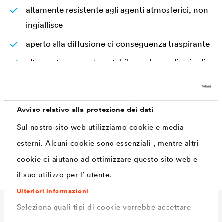
altamente resistente agli agenti atmosferici, non
ingiallisce
aperto alla diffusione di conseguenza traspirante
altamente coprente e stabile anche sugli spigoli
senza piombo e senza cromato in conformità alla
norma DIN 55944
Avviso relativo alla protezione dei dati
quasi inodore
Sul nostro sito web utilizziamo cookie e media
a basso impatto ambientale
esterni. Alcuni cookie sono essenziali , mentre altri
protegge dalla pioggia battente
cookie ci aiutano ad ottimizzare questo sito web e
il suo utilizzo per l’ utente.
Ulteriori informazioni
Seleziona quali tipi di cookie vorrebbe accettare
Dati Tecnici