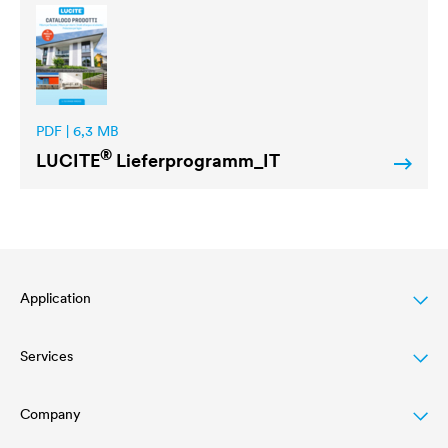
PDF | 6,3 MB
®
LUCITE
Lieferprogramm_IT
Application
Services
Finitura per legno
Agriculture
Company
Download