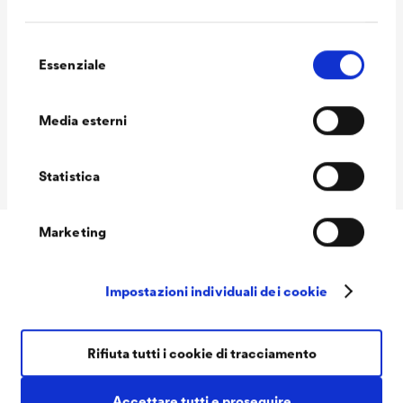
Selezione
Essenziale
Consumo
120 - 140 ml/m²
del
consenso
Tonalità
bianco
Media esterni
Volume delle
1,0 L / 2,5 L
confezioni Ready
Statistica
Marketing
Downloads
Impostazioni individuali dei cookie
Rifiuta tutti i cookie di tracciamento
Accettare tutti e proseguire