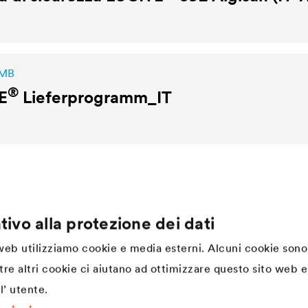
 MB
®
E
Lieferprogramm_IT
tivo alla protezione dei dati
Company
 web utilizziamo cookie e media esterni. Alcuni cookie sono
Struttura
tre altri cookie ci aiutano ad ottimizzare questo sito web e 
Innovazione
l’ utente.
DÖRKEN. Cultura aziendale,
valori e spirito di squadra