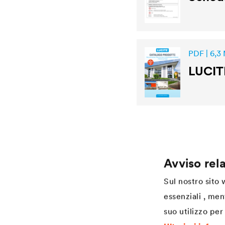
PDF | 6,3
LUCIT
Avviso rela
Application
Services
Sul nostro sito
Finitura per legno
Download
essenziali , men
Agriculture
Referenze
suo utilizzo per 
Automotive
Academy
Rail industry
Coaters Industrial Coatings