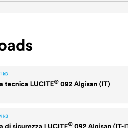
oads
1 kB
®
a tecnica
LUCITE
092 Algisan (IT)
4 kB
®
 di sicurezza
LUCITE
092 Algisan (IT-I