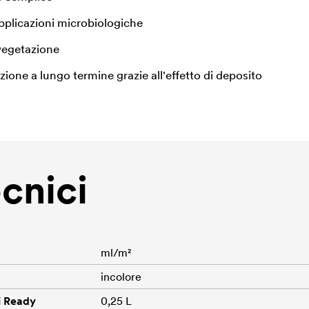
pplicazioni microbiologiche
 vegetazione
ione a lungo termine grazie all'effetto di deposito
ecnici
ml/m²
incolore
i Ready
0,25 L