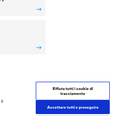
Contact Coatings
Rifiuta tutti i cookie di
tracciamento
Tel.
+49 2330 63 243
il
coatings@doerken.de
Accettare tutti e proseguire
Wetterstraße 58
58313 Herdecke