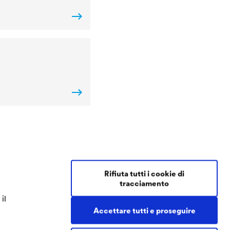
Contact Coatings
Rifiuta tutti i cookie di
tracciamento
Tel.
+49 2330 63 243
il
coatings@doerken.de
Accettare tutti e proseguire
Wetterstraße 58
58313 Herdecke