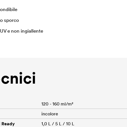
ondibile
lo sporco
 UV e non ingiallente
ecnici
120 - 160 ml/m²
incolore
i Ready
1,0 L / 5 L / 10 L