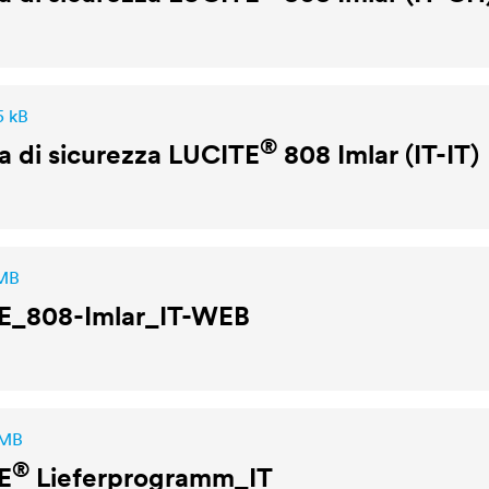
5 kB
®
 di sicurezza
LUCITE
808 Imlar (IT-IT)
 MB
E
_808-Imlar_IT-WEB
 MB
®
E
Lieferprogramm_IT