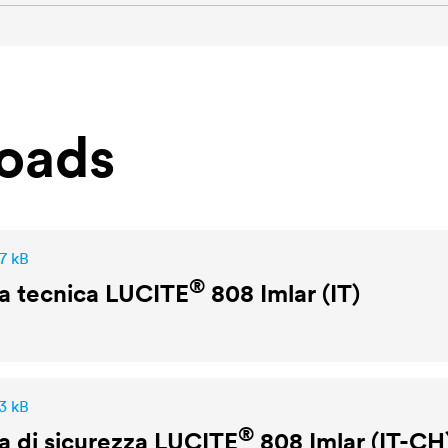
oads
7 kB
®
a tecnica
LUCITE
808 Imlar (IT)
3 kB
®
 di sicurezza
LUCITE
808 Imlar (IT-CH