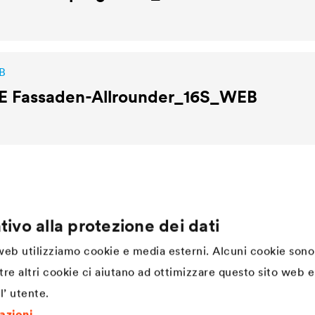
B
E
Fassaden-Allrounder_16S_WEB
tivo alla protezione dei dati
Company
 web utilizziamo cookie e media esterni. Alcuni cookie sono
Struttura
tre altri cookie ci aiutano ad ottimizzare questo sito web e 
Innovazione
l’ utente.
DÖRKEN. Cultura aziendale,
valori e spirito di squadra
mazioni