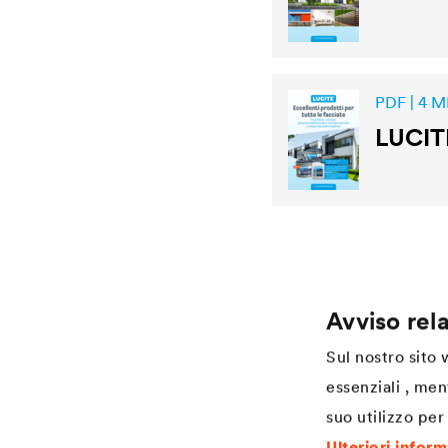
PDF | 4 M
LUCIT
Avviso rela
Application
Services
Sul nostro sito
Finitura per legno
Download
essenziali , men
Agriculture
Referenze
suo utilizzo per 
Automotive
Academy
Rail industry
Coaters Industrial Coatings
Ulteriori infor