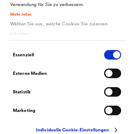
Verwendung für Sie zu verbessern.
Mehr Infos
Bei belüfteten vorgehängten Fassadenbekleidungen
Wählen Sie aus, welche Cookies Sie zulassen
müssen die dahinter liegende Dämmung und deren
möchten.
Unterkonstruktion sicher vor Witterungseinflüssen
geschützt werden. Dies gilt ganz besonders für
Einwilligungsauswahl
Essenziell
Fassadenbekleidungen mit offenen Fugen. Dazu braucht
es eine hoch leistungsfähige Fassadenbahn.
Externe Medien
Mehr erfahren
Statistik
Marketing
Planungshilfen
Individuelle Cookie-Einstellungen