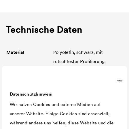
Technische Daten
Material
Polyolefin, schwarz, mit
rutschfester Profilierung.
Bitumenverträglich.
Flächengewicht
ca. 280 g/m²
Dicke
ca. 0,4 mm (sous 20 kPa)
Datenschutzhinweis
Radon-
P = env. 50 . 10-9 m/s
Wir nutzen Cookies und externe Medien auf
Transmissionsfakto
unserer Website. Einige Cookies sind essenziell,
r
während andere uns helfen, diese Website und die