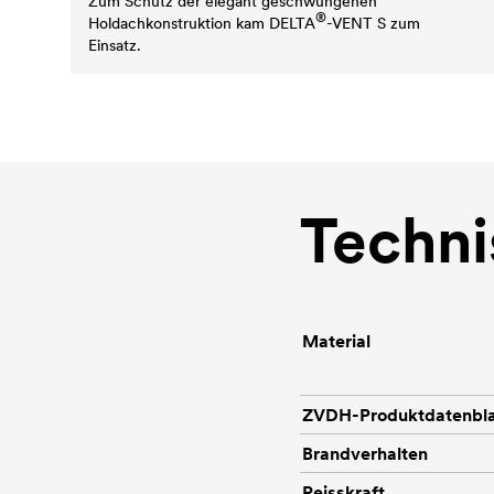
Zum Schutz der elegant geschwungenen
®
Holdachkonstruktion kam
DELTA
-VENT S zum
Einsatz.
Techni
Material
ZVDH-Produktdatenbla
Brandverhalten
Reisskraft