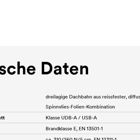
sche Daten
dreilagige Dachbahn aus reissfester, diffu
Spinnvlies-Folien-Kombination
tt
Klasse UDB-A / USB-A
Brandklasse E, EN 13501-1
ca. 310/260 N/5 cm, EN 12311-1