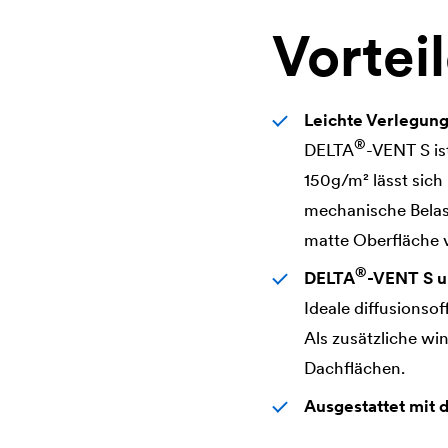
Vortei
Leichte Verlegun
®
DELTA
-VENT S is
150g/m² lässt sich
mechanische Belas
matte Oberfläche v
®
DELTA
-VENT S u
Ideale diffusionso
Als zusätzliche wi
Dachflächen.
Ausgestattet mit