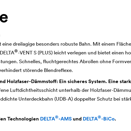
le
g
t eine dreilagige besonders robuste Bahn. Mit einem Fläch
®
DELTA
-VENT S (PLUS) leicht verlegen und bietet einen 
tungen. Schnelles, fluchtgerechtes Abrollen ohne Formver
erhindert störende Blendreflexe.
nd Holzfaser-Dämmstoff: Ein sicheres System. Eine star
ffene Luftdichtheitsschicht unterhalb der Holzfaser-Dämm
nddichte Unterdeckbahn (UDB-A) doppelter Schutz bei stär
®
®
 den Technologien
DELTA
-AMS
und
DELTA
-BiCo
.