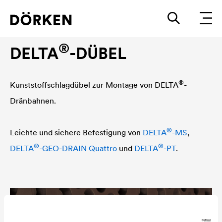
Grundmauerschutz-Zubehör
®
DELTA
-DÜBEL
®
Kunststoffschlagdübel zur Montage von
DELTA
-
Dränbahnen.
®
Leichte und sichere Befestigung von
DELTA
-MS
,
®
®
DELTA
-GEO-DRAIN Quattro
und
DELTA
-PT
.