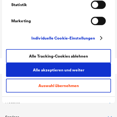
Technische Daten
Statistik
Marketing
Abmessung
Länge 70 mm
Verpackungseinhei
5 Beutel à 100 Stück/Karton
Individuelle Cookie-Einstellungen
t
Alle Tracking-Cookies ablehnen
Alle akzeptieren und weiter
Auswahl übernehmen
Anwendungen
Produkte
Steildachschutz
Fassadenschutz & -gestaltung
Services