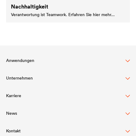
Nachhaltigkeit
Verantwortung ist Teamwork. Erfahren Sie hier mehr...
Anwendungen
Unternehmen
Steildachschutz
Fassadenschutz & -gestaltung
Karriere
Struktur
Flachdachschutz & -drainage
Innovation
News
DÖRKEN als Arbeitgeber
Bauwerksabdichtung & Drainage
Werte
Kontakt
Pressemitteilungen