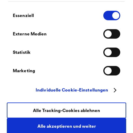
Einwilligungsauswahl
Essenziell
Externe Medien
DÖRKEN Services
Statistik
Hinter den zwei Geschäftsbereichen steht eine starke
Marketing
dritte Einheit:
Die DÖRKEN Services, mit den Zentralbereichen HR,
Individuelle Cookie-Einstellungen
Einkaufsmanagement, Finanzen / Controlling, Investor
Relations, IT/O (IT & Organisation) GM
(Gebäudemanagement), HSE
Alle Tracking-Cookies ablehnen
(Health/Safety/Environment).
Alle akzeptieren und weiter