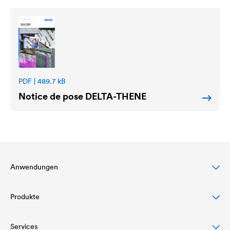
PDF | 489.7 kB
Notice de pose
DELTA
-THENE
Anwendungen
Produkte
Steildachschutz
Fassadenschutz & -gestaltung
Services
Dachbahnen