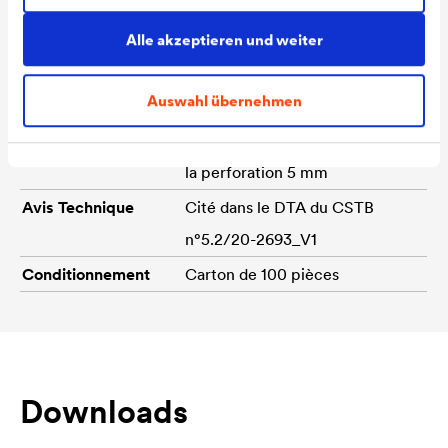
Densité de fixation
Se reporter au DTA du CSTB
n°5.2/20-2693_V1
Alle akzeptieren und weiter
Clou acier fourni
Oui
Auswahl übernehmen
Dimensions
Env. 40 mm x 40 mm ;
Épaisseur 8 mm ; Diamètre de
la perforation 5 mm
Avis Technique
Cité dans le DTA du CSTB
n°5.2/20-2693_V1
Conditionnement
Carton de 100 pièces
Downloads