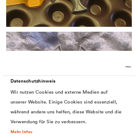
Datenschutzhinweis
Wir nutzen Cookies und externe Medien auf
unserer Website. Einige Cookies sind essenziell,
während andere uns helfen, diese Website und die
À gauche :
Verwendung für Sie zu verbessern.
®
®
DELTA
-MS,
DELTA
-MS DRAIN : petite croix vers la
Mehr Infos
®
paroi (petite croix dans une alvéole pour le
DELTA
-MS,