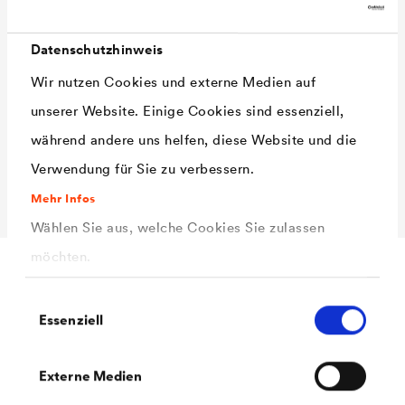
Sd-Wert
ca. 5 m in trockener
Umgebung
Datenschutzhinweis
ca. 0,2 m in feuchter
Wir nutzen Cookies und externe Medien auf
Umgebung
unserer Website. Einige Cookies sind essenziell,
Gewicht
ca. 90 g/m²
während andere uns helfen, diese Website und die
Rollengewicht
ca. 6,8 kg
Verwendung für Sie zu verbessern.
Rollenmaß
50 m x 1,50 m
Mehr Infos
Wählen Sie aus, welche Cookies Sie zulassen
möchten.
Zubehör
Einwilligungsauswahl
Essenziell
Externe Medien