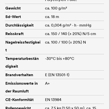
Gewicht
ca. 100 g/m²
Sd-Wert
ca. 18 m
Durchlässigkeit
ca. 0,004 g/m² · h · mmHg
Reisskraft
ca. 150 / 140 (± 20%) N/5 cm
Nagelreissfestigkei
ca. 100 / 100 (± 20%) N
t
Temperaturbestän
-30°C bis +80°C
digkeit
Brandverhalten
E (EN 13501-1)
Emissionswerte in
A+
der Raumluft
CE-Konformität
EN 13984
Rollengewicht
ca. 7,5 kg (1,50 x 50 m), ca. 15