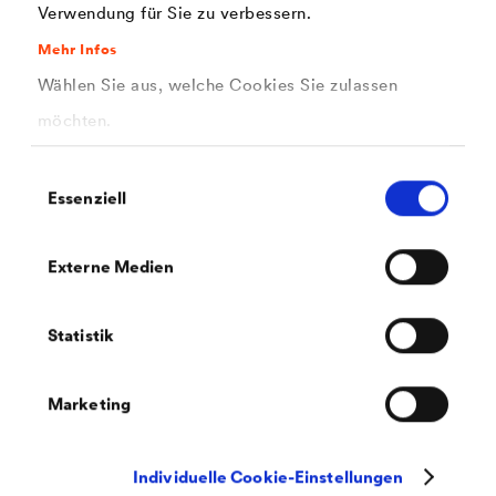
Verwendung für Sie zu verbessern.
Mehr Infos
®
DELTA
-INSIDE-BAND
Wählen Sie aus, welche Cookies Sie zulassen
Einseitig klebendes Papierträger-Klebeband für den
möchten.
Innenbereich. Von Hand abreißbar.
Einwilligungsauswahl
Essenziell
Externe Medien
Statistik
Marketing
Individuelle Cookie-Einstellungen
®