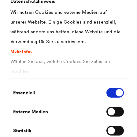
Datenschutzhinweis
Starke Plane für alle Steildachsanierungen oder -neubauten
zum Schutz des ungedeckten Dachstuhls vor
Wir nutzen Cookies und externe Medien auf
Witterungseinflüssen.
unserer Website. Einige Cookies sind essenziell,
während andere uns helfen, diese Website und die
Verwendung für Sie zu verbessern.
Mehr Infos
Wählen Sie aus, welche Cookies Sie zulassen
möchten.
Einwilligungsauswahl
Essenziell
Externe Medien
®
DELTA
-PLAN 1000 PLUS
Universelle Schutz- und Abdeckplane für Einsatzgebiete
mit hoher mechanischer Beanspruchung. Gitterverstärkt
Statistik
mit einer Reißkraft von ca. 450 N/5 cm.