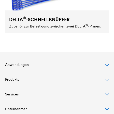
®
DELTA
-SCHNELLKNÜPFER
®
Zubehör zur Befestigung zwischen zwei
DELTA
-Planen.
Anwendungen
Produkte
Steildachschutz
Fassadenschutz & -gestaltung
Services
Dachbahnen
Flachdachschutz & -drainage
Luft- und Dampfsperren
Unternehmen
Download