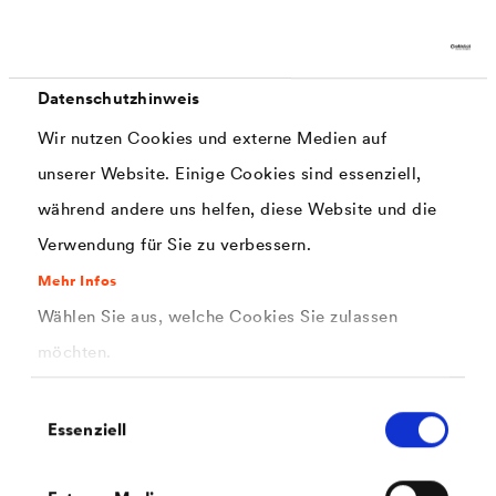
Verlegung wichtige Anfangsklebkraft und die
notwendige Dauerklebkraft. Dadurch haben Sie
eine offizielle und objektive Bestätigung für
Datenschutzhinweis
unsere Produktqualität.
Wir nutzen Cookies und externe Medien auf
unserer Website. Einige Cookies sind essenziell,
Anwendung
während andere uns helfen, diese Website und die
Verwendung für Sie zu verbessern.
In folgendem Video sehen Sie die Verklebung einer
Mehr Infos
®
DELTA
-Luft- und Dampfsperre auf der
Wählen Sie aus, welche Cookies Sie zulassen
Rauminnenseite.
möchten.
Einwilligungsauswahl
Essenziell