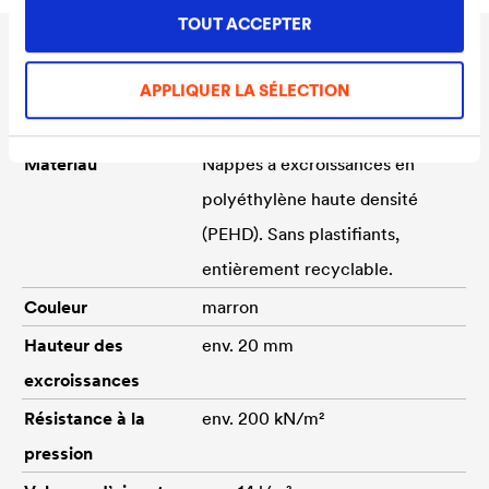
TOUT ACCEPTER
Données techniques
APPLIQUER LA SÉLECTION
Matériau
Nappes à excroissances en
polyéthylène haute densité
(PEHD). Sans plastifiants,
entièrement recyclable.
Couleur
marron
Hauteur des
env. 20 mm
excroissances
Résistance à la
env. 200 kN/m²
pression