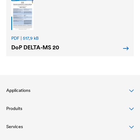
PDF | 517,9 kB
DoP
DELTA
-MS 20
Applications
Produits
Protection des toitures en pente
Protection et conception des façades
Services
Écrans de sous-toiture