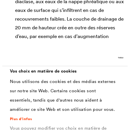
diaclase, aux eaux de la nappe phréatique ou aux
eaux de surface qui s’infiltrent en cas de
recouvrements faibles. La couche de drainage de
20 mm de hauteur crée en outre des réserves
d’eau, par exemple en cas d’augmentation
saisonnière de la quantité d’eau (fonte des
neiges), mais aussi en cas d’éventuel
rétrécissement de la section dû à la sintérisation
produite au fil des ans.
Vos choix en matière de cookies
Nous utilisons des cookies et des médias externes
Protection contre les inondations
®
La nappe
DELTA
-MS 20 offre un niveau de
sur notre site Web. Certains cookies sont
sécurité élevé dans le domaine de la protection
essentiels, tandis que d'autres nous aident à
contre les inondations dues aux variations
améliorer ce site Web et son utilisation pour vous.
saisonnières de la nappe phréatique. En tant que
Plus d'infos
couche de drainage horizontale, la nappe à
Vous pouvez modifier vos choix en matière de