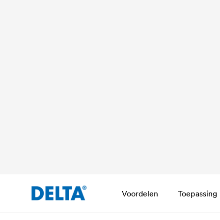
®
DELTA
-MS 20 as a vertical seepage layer posi
the building wall made of waterproof concrete.
Voordelen
Toepassing