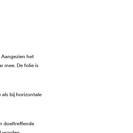
. Aangezien het
r mee. De folie is
als bij horizontale
n doeltreffende
d worden.