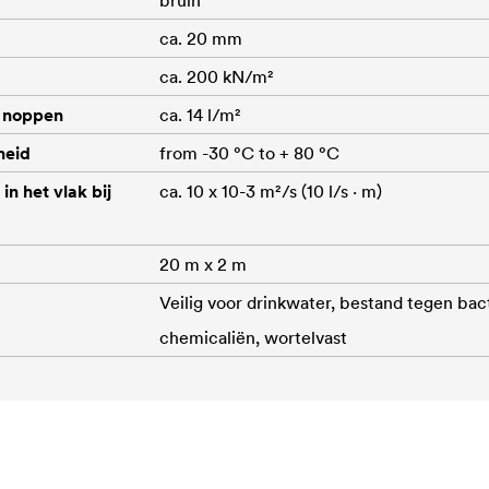
bruin
ca. 20 mm
ca. 200 kN/m²
 noppen
ca. 14 l/m²
heid
from -30 °C to + 80 °C
n het vlak bij
ca. 10 x 10-3 m²/s (10 l/s · m)
20 m x 2 m
Veilig voor drinkwater, bestand tegen bact
chemicaliën, wortelvast