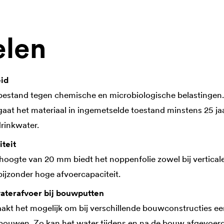
elen
id
bestand tegen chemische en microbiologische belastingen
 gaat het materiaal in ingemetselde toestand minstens 25 jaa
drinkwater.
teit
oogte van 20 mm biedt het noppenfolie zowel bij verticale 
ijzonder hoge afvoercapaciteit.
aterafvoer bij bouwputten
kt het mogelijk om bij verschillende bouwconstructies ee
 bouwen. Zo kan het water tijdens en na de bouw afgevoer