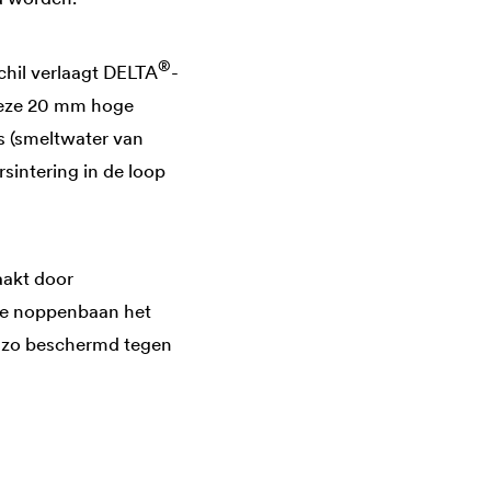
®
hil verlaagt
DELTA
-
 Deze 20 mm hoge
is (smeltwater van
sintering in de loop
aakt door
 de noppenbaan het
t zo beschermd tegen