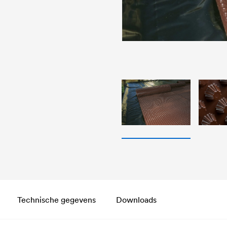
tioned between the shotcrete and
Technische gegevens
Downloads