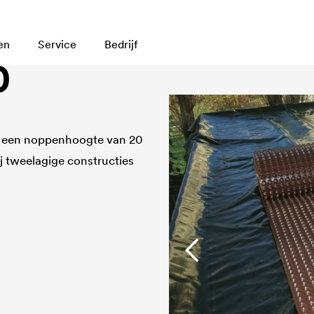
en
Service
Bedrijf
0
t een noppenhoogte van 20
j tweelagige constructies