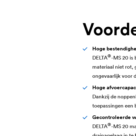
Voord
Hoge bestendighe
®
DELTA
-MS 20 is 
materiaal niet rot,
ongevaarlijk voor 
Hoge afvoercapaci
Dankzij de noppenh
toepassingen een b
Gecontroleerde w
®
DELTA
-MS 20 maa
drainagelaag in te