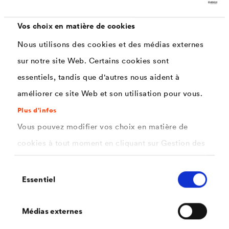
Vos choix en matière de cookies
Nous utilisons des cookies et des médias externes
sur notre site Web. Certains cookies sont
®
DELTA
-POLY BAND P 100
essentiels, tandis que d'autres nous aident à
Ruban adhésif résistant à la déchirure, recouvert
améliorer ce site Web et son utilisation pour vous.
d'aluminium et fabriqué en polypropylène.
Plus d'infos
Vous pouvez modifier vos choix en matière de
cookies à tout moment en cliquant sur Gestion des
cookies. Vous trouverez de plus amples
Sélection
informations dans notre
politique de confidentialité
Essentiel
du
.
consentement
ici
Sélectionnez les cookies que vous souhaitez
Médias externes
autoriser.