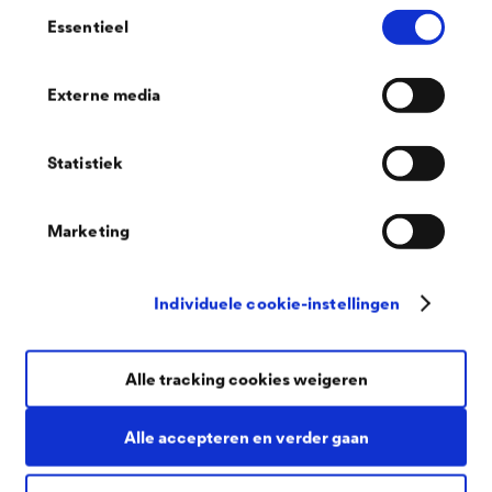
Toestemmingsselectie
Essentieel
®
DELTA
-EASYFIXX
Transparante contactlijm met oplosmiddel als universeel
Externe media
bevestigings- en montagemiddel voor diverse
ondergronden.
Statistiek
Marketing
Individuele cookie-instellingen
Alle tracking cookies weigeren
Alle accepteren en verder gaan