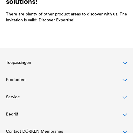
solutions!
There are plenty of other product areas to discover with us. The
invitation is valid: Discover Expertise!
Toepassingen
Producten
Bescherming van hellende daken
Gevel bescherming en design
Service
Onderdakfolies
Bescherming en drainage van platte daken
Lucht- en dampschermen
Bedrijf
Downloadcenter
Waterdichting & drainage van gebouwen
Kleefgamma en daktoebehoren
Referenties
Contact DÖRKEN Membranes
Bedrijfsstructuur & management