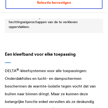
Selectie bevestigen
®
DELTA
-HF PRIMER
Oplosmiddelvrije, universele zelfhechtende primer voor
verschillende ondergronden. Verbetert de
hechtingseigenschappen van de te verkleven
oppervlakken.
Een kleefband voor elke toepassing
®
DELTA
-kleefsystemen voor alle toepassingen:
Onderdakfolies en lucht- en dampschermen
beschermen de warmte-isolatie tegen vocht dat van
buiten naar binnen dringt. Maar ze kunnen deze
belangrijke functie enkel vervullen als ze deskundig