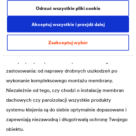
Aby osiągnąć optymalny rezultat, właściwości
Odrzuć wszystkie pliki cookie
produktów klejących należy zawsze dostosować do
danego pokrycia dachowego. Dlatego przy wyborze
Akceptuj wszystkie i przejdź dalej
materiałów zaleca się pozostawać w obrębie dostawcy
jednego systemu. Asortyment materiałów klejących
Zaakceptuj wybór
®
DELTA
stanowi kompletny pakiet systemowy, który
oferuje specjalistyczne rozwiązania dla każdego
zastosowania: od naprawy drobnych uszkodzeń po
wykonanie kompleksowego montażu membrany.
Niezależnie od tego, czy chodzi o instalację membran
dachowych czy paroizolacji wszystkie produkty
systemu klejenia są do siebie optymalnie dopasowane i
zapewniają niezawodną i długotrwałą ochronę Twojego
obiektu.