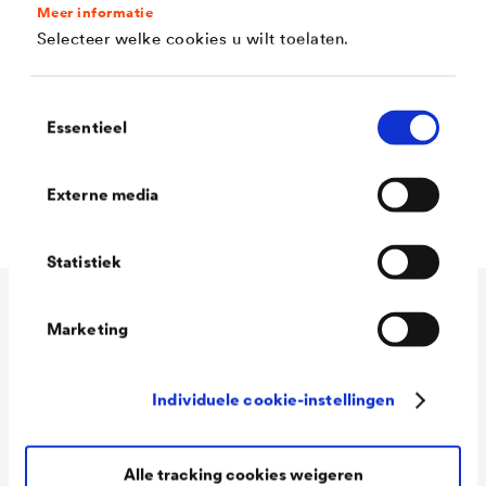
Meer informatie
Gemakkelijk te verwerken
Selecteer welke cookies u wilt toelaten.
Goed schuurbaar
Waterdampdoorlaatbaar
Toestemmingsselectie
Essentieel
Goede vloei
Snel drogend
Externe media
Statistiek
Technische gegevens
Marketing
Individuele cookie-instellingen
Consumption
100 - 120 ml/m²
Colour tones
Wit
Alle tracking cookies weigeren