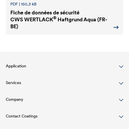
PDF | 150,3 kB
Fiche de données de sécurité
®
CWS WERTLACK
Haftgrund Aqua (FR-
BE)
Application
Services
Wood varnish
Agriculture
Company
Téléchargements
Automotive
References
Contact Coatings
Structure de l'entreprise