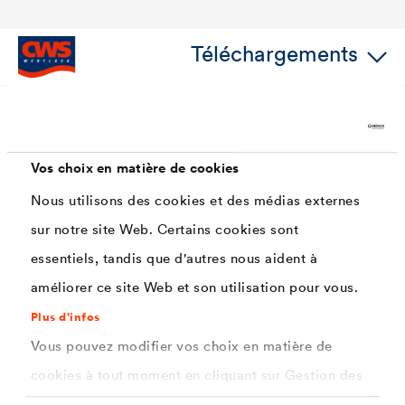
Téléchargements
Caractéristiques
Vos choix en matière de cookies
Nous utilisons des cookies et des médias externes
Très bon accrochage sur supports critiques
sur notre site Web. Certains cookies sont
Bon tendu et couverture des arëtes
essentiels, tandis que d'autres nous aident à
De bonnes propriétés d'application d'une laque
améliorer ce site Web et son utilisation pour vous.
Peut être recouvert avec des laques à base d'eau
Plus d'infos
ou de solvants
Vous pouvez modifier vos choix en matière de
Ponçage facile
cookies à tout moment en cliquant sur Gestion des
cookies. Vous trouverez de plus amples