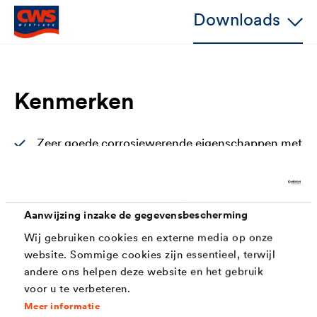
Downloads
Kenmerken
Zeer goede corrosiewerende eigenschappen met
actieve roestwerende pigmenten
Snelle droging (overschilderbaar na 4 uren)
Aanwijzing inzake de gegevensbescherming
Hoge laagdikte, goede vloei en hoog
Wij gebruiken cookies en externe media op onze
dekvermogen.
website. Sommige cookies zijn essentieel, terwijl
Gemakkelijke verwerking met kwast, rol of de
andere ons helpen deze website en het gebruik
bekende spuittechnieken
voor u te verbeteren.
Meer informatie
Nitrobestendig