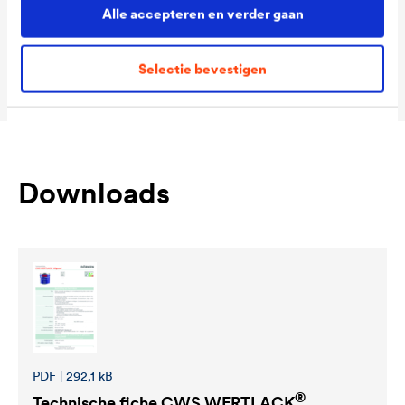
Ready
Alle accepteren en verder gaan
Packaging Sizes
1,0 L / 2,5 L
MIX
Selectie bevestigen
Downloads
PDF | 292,1 kB
®
Technische fiche
CWS WERTLACK