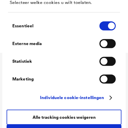
Selecteer welke cookies u wilt toelaten.
Lood- en chromaatvrij volgens DIN 55944
Toestemmingsselectie
Geschikt als grondlaag voor
Essentieel
warmwaterradiatoren
Externe media
Statistiek
Technische gegevens
Marketing
Consumption
90 - 110 ml/m²
Individuele cookie-instellingen
Colour tones
Wit / RAL 7001 Zilvergrijs /
RAL 9005 Gitzwart
Alle tracking cookies weigeren
Packaging Sizes
1,0 L / 2,5 L