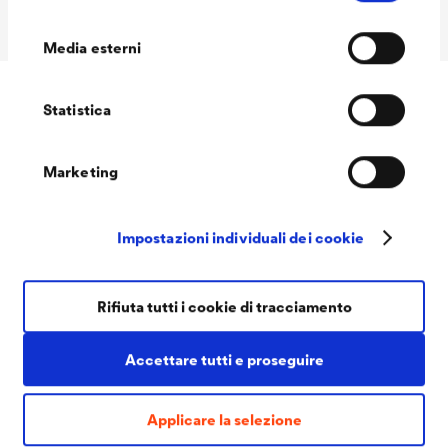
confezioni MIX
consenso
Media esterni
Statistica
Downloads
Marketing
Impostazioni individuali dei cookie
Rifiuta tutti i cookie di tracciamento
PDF | 1,1 MB
Accettare tutti e proseguire
®
Scheda tecnica
LUCITE
464 Samtlatex
(IT)
Applicare la selezione