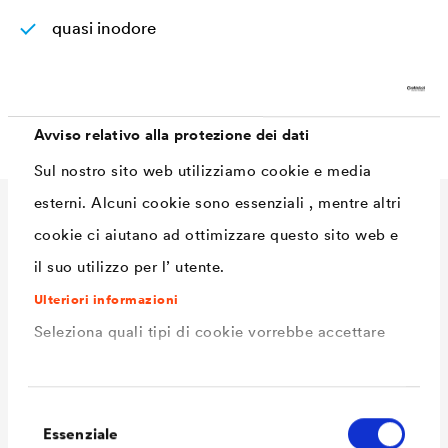
quasi inodore
buonissima distensione
ottima copertura
Avviso relativo alla protezione dei dati
Sul nostro sito web utilizziamo cookie e media
esterni. Alcuni cookie sono essenziali , mentre altri
Dati Tecnici
cookie ci aiutano ad ottimizzare questo sito web e
il suo utilizzo per l’ utente.
Ulteriori informazioni
Consumo
130 - 150 ml/m²
Seleziona quali tipi di cookie vorrebbe accettare
Volume delle
2,5 L / 5 L / 12 L
confezioni Ready
Selezione
Volume delle
2,5 L / 5 L / 12 L
Essenziale
del