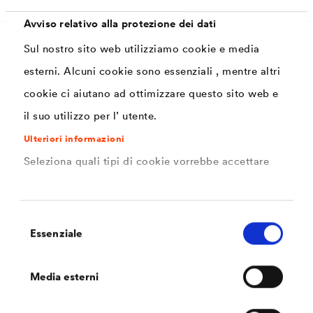
Avviso relativo alla protezione dei dati
Sul nostro sito web utilizziamo cookie e media
Proprietà
esterni. Alcuni cookie sono essenziali , mentre altri
cookie ci aiutano ad ottimizzare questo sito web e
il suo utilizzo per l’ utente.
Lavorazione rapida grazie all'adesivo integrato
Ulteriori informazioni
Ponte di crepe
Seleziona quali tipi di cookie vorrebbe accettare
Risparmio di materiale e quindi rispetto
dell'ambiente
Ottimo per la potatura
Selezione
Essenziale
del
Nessun rilascio di fibre respirabili
consenso
Resistenza alla trazione longitudinale 200 N/5
Media esterni
cm