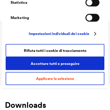
Resistenza alla trazione trasversale 160 N/5 cm
Statistica
Marketing
Dati Tecnici
Impostazioni individuali dei cookie
Rifiuta tutti i cookie di tracciamento
Tonalità
bianco
Volume delle
Rotolo 1x50 m
Accettare tutti e proseguire
confezioni Ready
Applicare la selezione
Downloads