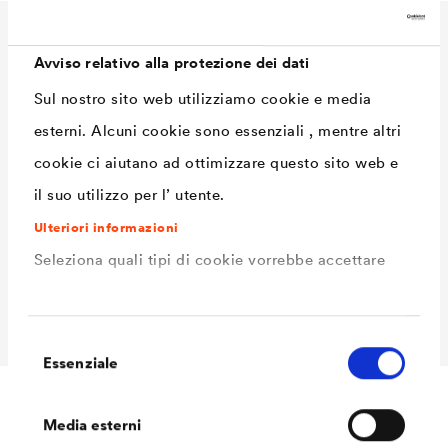
Dati Tecnici
Avviso relativo alla protezione dei dati
Sul nostro sito web utilizziamo cookie e media
esterni. Alcuni cookie sono essenziali , mentre altri
Consumo
90 - 110 ml/m²
cookie ci aiutano ad ottimizzare questo sito web e
Tonalità
bianco
il suo utilizzo per l’ utente.
Volume delle
1,0 L / 2,5 L
Ulteriori informazioni
confezioni Ready
Seleziona quali tipi di cookie vorrebbe accettare
Volume delle
1,0 L / 2,5 L
confezioni MIX
Selezione
Essenziale
del
consenso
Media esterni
Downloads