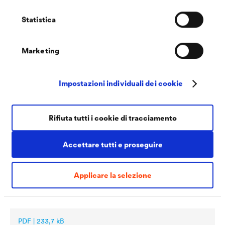
Statistica
Marketing
Impostazioni individuali dei cookie
PDF | 1,1 MB
®
Scheda tecnica
LUCITE
163 Venti 3in1
Rifiuta tutti i cookie di tracciamento
(IT)
Accettare tutti e proseguire
Applicare la selezione
PDF | 233,7 kB