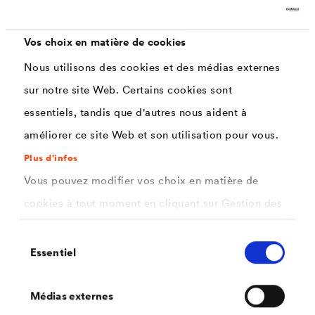
Supports adaptés au collage :
Vos choix en matière de cookies
Bois raboté
Nous utilisons des cookies et des médias externes
Panneaux de bois rigides tels que panneaux de
sur notre site Web. Certains cookies sont
particules ou OSB
essentiels, tandis que d'autres nous aident à
Matière plastique rigide
améliorer ce site Web et son utilisation pour vous.
Métal
Plus d'infos
Les supports poreux ou absorbants (tels que panneaux
Vous pouvez modifier vos choix en matière de
en fibres de bois) doivent être préparés avant collage
cookies à tout moment en cliquant sur Gestion des
®
avec le primaire d'imprégnation
DELTA
-HF PRIMER de
cookies. Vous trouverez de plus amples
Sélection
manière à obtenir une surface de collage homogène et
informations dans notre
politique de confidentialité
Essentiel
du
ainsi une excellente adhérence.
.
consentement
ici
Sélectionnez les cookies que vous souhaitez
Médias externes
Limites de mise en œuvre :