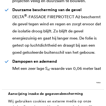
projecten veilig en duurzaam te bouwen.
Duurzame bescherming van de gevel
®
DELTA
-FASSADE FIREPROTECT A2 beschermt
de gevel tegen wind en regen en zorgt ervoor dat
de isolatie droog blijft. Zo blijft de gevel
energiezuinig en gaat hij langer mee. De folie is
getest op luchtdichtheid en draagt bij aan een
goed geïsoleerde buitenschil van het gebouw.
Dampopen en ademend
Met een zeer lage S
-waarde van 0,06 meter laat
d
de folie vocht uit de constructie snel
ontsnappen. Zo kan eventueel bouwvocht of
condensatie vlot verdampen, en blijft de gevel
Aanwijzing inzake de gegevensbescherming
gezond en schimmelvrij.
Wij gebruiken cookies en externe media op onze