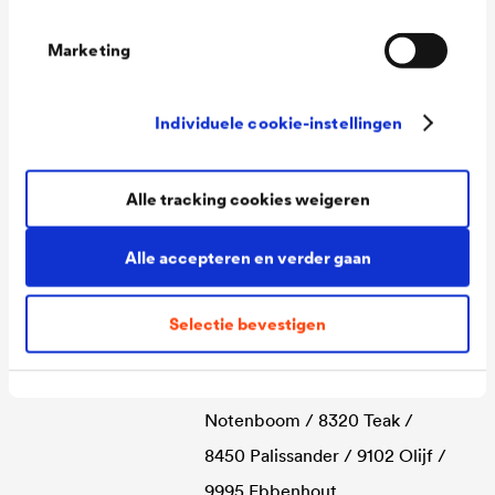
Technische gegevens
Marketing
Individuele cookie-instellingen
Consumption
100 - 120 ml/m²
Colour tones
0000 Kleurloos / 1105 Wit /
Alle tracking cookies weigeren
2335 Den / 3180 Zweeds rood
/ 5449 Duifblauw / 6486
Alle accepteren en verder gaan
Dennengroen / 6570 Licht eik
/ 7360 Alpijnsgrijs / 7365
Selectie bevestigen
Vulkaangrijs / 7380 Kwartsgrijs
/ 8170 Walnoot / 8270
Notenboom / 8320 Teak /
8450 Palissander / 9102 Olijf /
9995 Ebbenhout