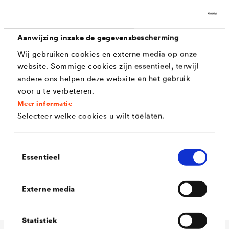
dankzij de thixotrope viscositeit, ook via de
airless spuitmethode
Aanwijzing inzake de gegevensbescherming
Goed standvermogen door hoge natte laagdikte
Wij gebruiken cookies en externe media op onze
Biocidevrij, ventilerend en blokvast voor binnen
website. Sommige cookies zijn essentieel, terwijl
en buiten
andere ons helpen deze website en het gebruik
voor u te verbeteren.
Airless applicatie met 110 bar spuitdruk en 0,010
Meer informatie
spuitmond
Selecteer welke cookies u wilt toelaten.
Volgens DIN EN 71 deel 3 geschikt voor
speelgoed
Toestemmingsselectie
Essentieel
Snelle droging - twee tot drie lagen op één dag
mogelijk
Externe media
Statistiek