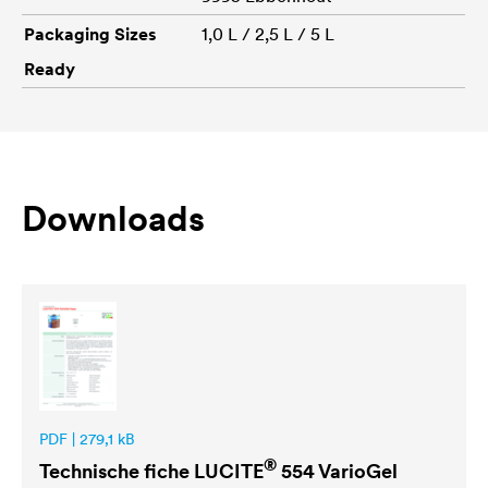
Packaging Sizes
1,0 L / 2,5 L / 5 L
Ready
Downloads
PDF | 279,1 kB
®
Technische fiche
LUCITE
554 VarioGel